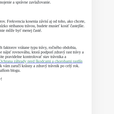
nojenie a správne zavlažovanie.
v. Frekvencia kosenia závisí aj od toho, ako chcete,
ízko strihanou trávou, budete musieť kosiť častejšie.
enie môže byť menej časté.
ch faktorov vrátane typu trávy, ročného obdobia,
 nájsť rovnováhu, ktorá podporí zdravý rast trávy a
ite pravidelne kontrolovať stav trávnika a
Ochrana záhrady pred škodcami a chorobami rastlín
ik vám zaručí krásny a zdravý trávnik po celý rok.
alšom blogu.
y!