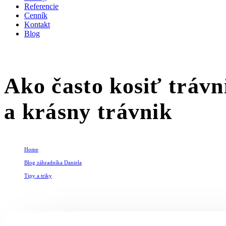
Referencie
Cenník
Kontakt
Blog
Ako často kosiť trávn
a krásny trávnik
Home
Blog záhradníka Daniela
Tipy a triky
Ako často kosiť trávnik? Praktický sprievodca pre zdravý a krásny trávnik