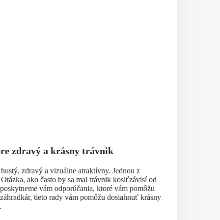
pre zdravý a krásny trávnik
hustý, zdravý a vizuálne atraktívny. Jednou z
e. Otázka, ako často by sa mal trávnik kosiťzávisí od
y a poskytneme vám odporúčania, ktoré vám pomôžu
ý záhradkár, tieto rady vám pomôžu dosiahnuť krásny
.