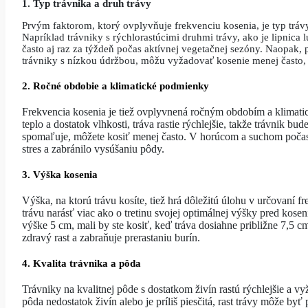
1. Typ trávnika a druh trávy
zdravý
Prvým faktorom, ktorý ovplyvňuje frekvenciu kosenia, je typ trávy.
a
Napríklad trávniky s rýchlorastúcimi druhmi trávy, ako je lipnica l
často aj raz za týždeň počas aktívnej vegetačnej sezóny. Naopak, 
krásny
trávniky s nízkou údržbou, môžu vyžadovať kosenie menej často, 
trávnik
2. Ročné obdobie a klimatické podmienky
Frekvencia kosenia je tiež ovplyvnená ročným obdobím a klimatic
teplo a dostatok vlhkosti, tráva rastie rýchlejšie, takže trávnik bud
spomaľuje, môžete kosiť menej často. V horúcom a suchom počasí 
stres a zabránilo vysúšaniu pôdy.
3. Výška kosenia
Výška, na ktorú trávu kosíte, tiež hrá dôležitú úlohu v určovaní 
trávu narásť viac ako o tretinu svojej optimálnej výšky pred kose
výške 5 cm, mali by ste kosiť, keď tráva dosiahne približne 7,5 
zdravý rast a zabraňuje prerastaniu burín.
4. Kvalita trávnika a pôda
Trávniky na kvalitnej pôde s dostatkom živín rastú rýchlejšie a vy
pôda nedostatok živín alebo je príliš piesčitá, rast trávy môže byť