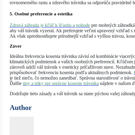
rovnomerného rastu a zdravého trávnika sa odporúča pravidelné h
5. Osobné preferencie a estetika
Zdravá záhrada je kľúč k šťastiu a pohode
pre mohných záhradkáro
aby váš trávnik vyzeral. Ak preferujete veľmi upravený vzhľad s n
Ak však uprednostňujete prírodnejší vzhľad s vyššou trávou, kos
Záver
Ideálna frekvencia kosenia trávnika závisí od kombinácie viacerý
klimatických podmienok a vašich osobných preferencií. Kľúčom je
zároveň udrží váš trávnik v esteticky príťažlivom stave. Nezabudn
prispôsobovať frekvenciu kosenia podľa aktuálnych podmienok.
je tiež niečo, čo nemožno zanedbať. Správna starostlivosť o trávn
Ďalšie
tipy a triky pre správne kosenie trávnika
nájdete v našom ď
Dodržujte tieto zásady a váš trávnik sa stane pýchou vašej záhrad
Author