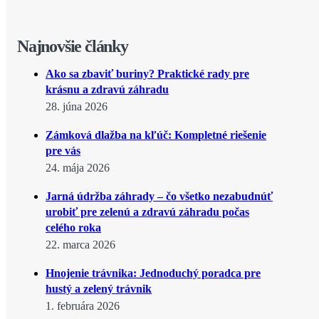
Najnovšie články
Ako sa zbaviť buriny? Praktické rady pre
krásnu a zdravú záhradu
28. júna 2026
Zámková dlažba na kľúč: Kompletné riešenie
pre vás
24. mája 2026
Jarná údržba záhrady – čo všetko nezabudnúť
urobiť pre zelenú a zdravú záhradu počas
celého roka
22. marca 2026
Hnojenie trávnika: Jednoduchý poradca pre
hustý a zelený trávnik
1. februára 2026