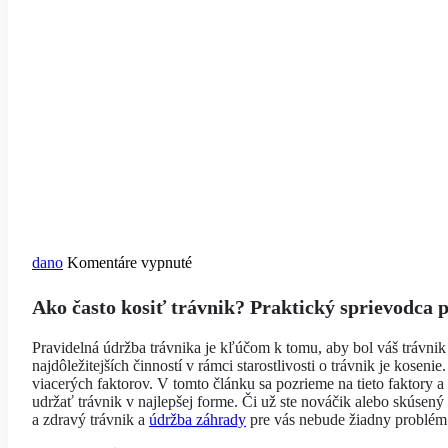
na
dano
Komentáre vypnuté
Ako
Ako často kosiť trávnik? Praktický sprievodca 
často
kosiť
Pravidelná údržba trávnika je kľúčom k tomu, aby bol váš trávnik 
najdôležitejších činností v rámci starostlivosti o trávnik je koseni
trávnik?
viacerých faktorov. V tomto článku sa pozrieme na tieto faktor
Praktický
udržať trávnik v najlepšej forme. Či už ste nováčik alebo skúsen
sprievodca
a zdravý trávnik a
údržba záhrady
pre vás nebude žiadny problém
pre